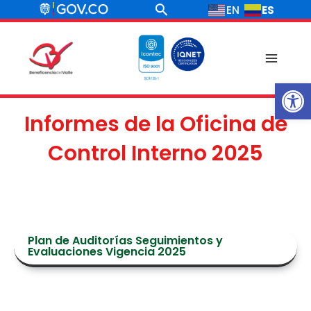
Ir
Buscar
ES
EN
al
contenido
Main
Ab
Menu
Informes de la Oficina de
Control Interno 2025
Plan de Auditorías Seguimientos y
Evaluaciones Vigencia 2025