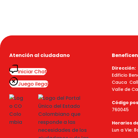
Atención al ciudadano
Beneficen
Dirección:
Iniciar Chat
Edificio Ben
Cauca Calle
Juego ilegal
Valle de Ca
Código pos
760045
Horarios d
Lun a Vie: 