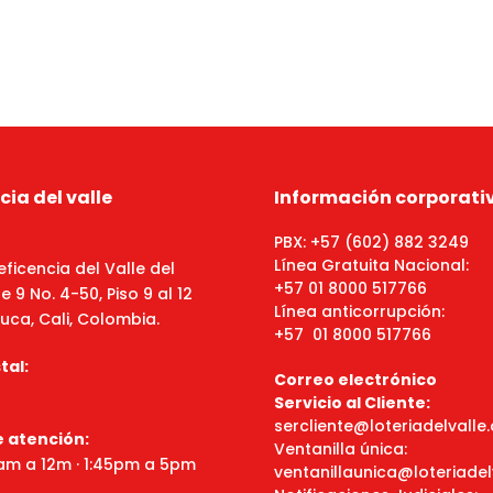
cia del valle
Información corporati
PBX: +57 (602) 882 3249
Línea Gratuita Nacional:
eficencia del Valle del
+57 01 8000 517766
 9 No. 4-50, Piso 9 al 12
Línea anticorrupción:
uca, Cali, Colombia.
+57 01 8000 517766
tal:
Correo electrónico
Servicio al Cliente:
sercliente@loteriadelvall
e atención:
Ventanilla única:
8am a 12m · 1:45pm a 5pm
ventanillaunica@loteriade