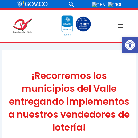
Ir
Buscar
ES
EN
al
contenido
Main
Ab
Menu
¡Recorremos los
municipios del Valle
entregando implementos
a nuestros vendedores de
lotería!