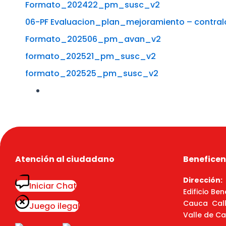
Formato_202422_pm_susc_v2
06-PF Evaluacion_plan_mejoramiento – contral
Formato_202506_pm_avan_v2
formato_202521_pm_susc_v2
formato_202525_pm_susc_v2
Atención al ciudadano
Beneficen
Dirección:
Iniciar Chat
Edificio Ben
Cauca Calle
Juego ilegal
Valle de Ca