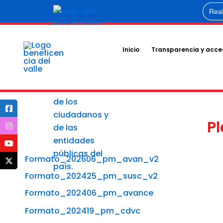
Ir
Busca
al
contenido
Inicio
Transparencia y acces
P
Formato_202606_pm_avan_v2
Formato_202425_pm_susc_v2
Formato_202406_pm_avance
Formato_202419_pm_cd
vc