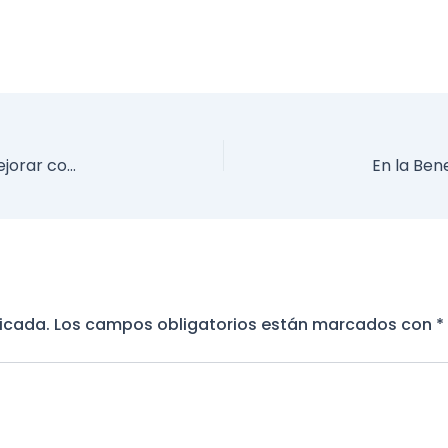
En la Beneficencia del Valle, nos capacitamos para mejorar constantemente.
licada.
Los campos obligatorios están marcados con
*