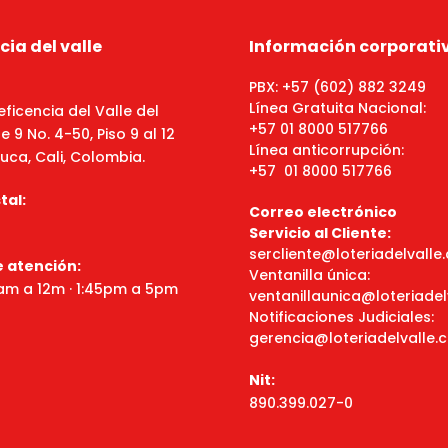
cia del valle
Información corporati
PBX: +57 (602) 882 3249
Línea Gratuita Nacional:
eficencia del Valle del
+57 01 8000 517766
 9 No. 4-50, Piso 9 al 12
Línea anticorrupción:
uca, Cali, Colombia.
+57 01 8000 517766
tal:
Correo electrónico
Servicio al Cliente:
sercliente@loteriadelvall
e atención:
Ventanilla única:
8am a 12m · 1:45pm a 5pm
ventanillaunica@loteriade
Notificaciones Judiciales:
gerencia@loteriadelvalle.
Nit:
890.399.027-0