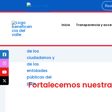
Ir
Busca
al
contenido
Inicio
Transparencia y acces
Fortalecemos nuestra 