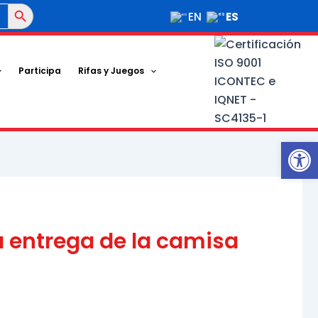
Botón de búsqueda
ES
EN
Participa
Rifas y Juegos
Ab
a entrega de la camisa