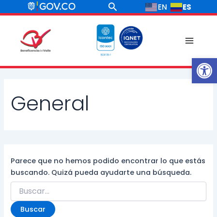
Ir
Buscar
ES
EN
al
contenido
Main
Ab
Menu
General
Parece que no hemos podido encontrar lo que estás
buscando. Quizá pueda ayudarte una búsqueda.
Buscar
por: